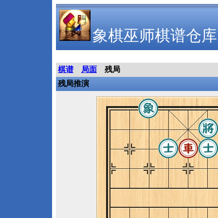
象棋巫师棋谱仓库
棋谱
局面
残局
残局推演