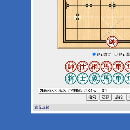
轮到红走
轮到黑
意见反馈