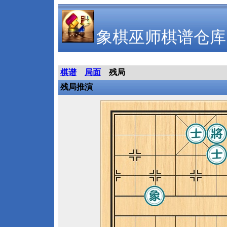
象棋巫师棋谱仓库
棋谱
局面
残局
残局推演