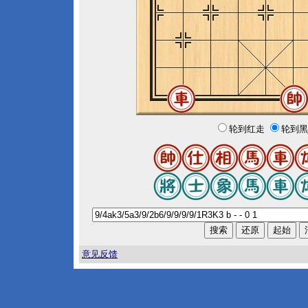
轮到红走
轮到黑
意见反馈