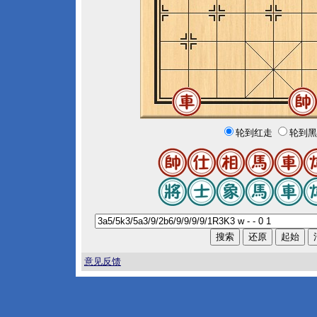
轮到红走
轮到黑
意见反馈