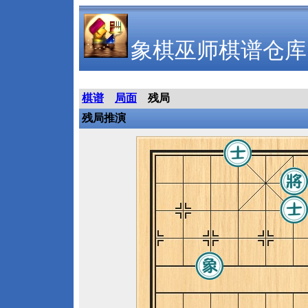
象棋巫师棋谱仓库
棋谱
局面
残局
残局推演