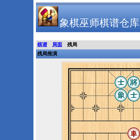
象棋巫师棋谱仓库
棋谱
局面
残局
残局推演