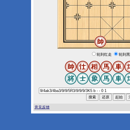
轮到红走
轮到黑
意见反馈