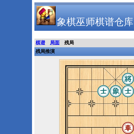
象棋巫师棋谱仓库
棋谱
局面
残局
残局推演