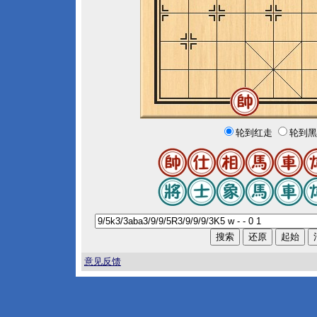
轮到红走
轮到黑
意见反馈