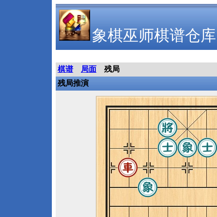
象棋巫师棋谱仓库
棋谱
局面
残局
残局推演