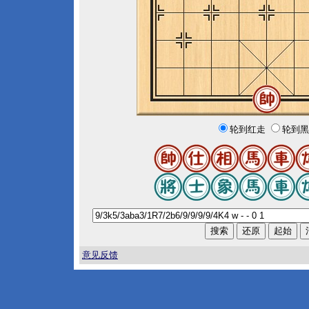
轮到红走
轮到黑
意见反馈