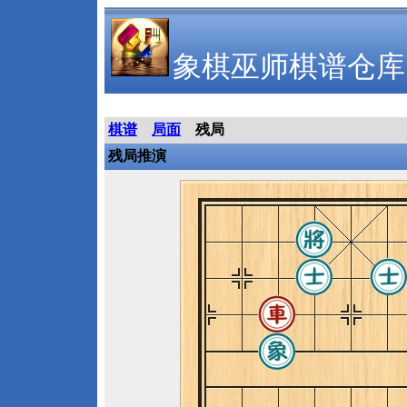
象棋巫师棋谱仓库
棋谱
局面
残局
残局推演