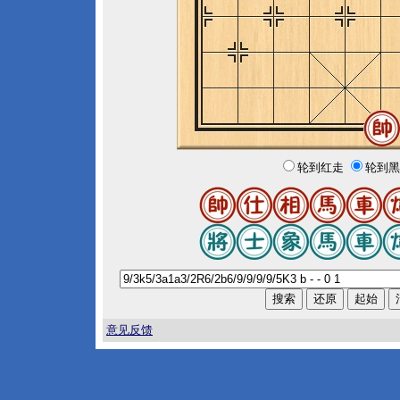
轮到红走
轮到黑
意见反馈