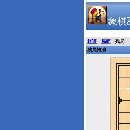
象棋
棋谱
局面
残局
残局推演