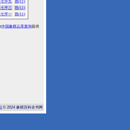
车七平九
胜(11)
车七平三
胜(11)
车七平一
胜(11)
由
中国象棋云库查询
提供
-1
© 2024
象棋百科全书网