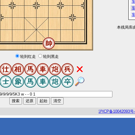
本残局库
轮到红走
轮到黑走
沪
ICP
备
10042093
号