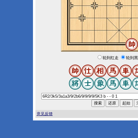
轮到红走
轮到黑
意见反馈