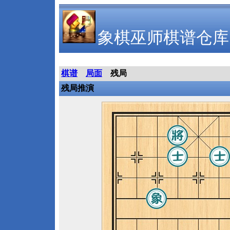
象棋巫师棋谱仓库
棋谱
局面
残局
残局推演