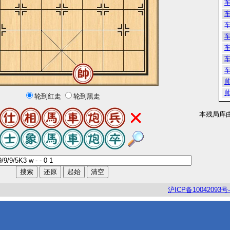
轮到红走
轮到黑走
本残局库
沪
ICP
备
10042093
号