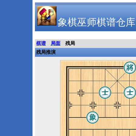
象棋巫师棋谱仓库
棋谱
局面
残局
残局推演