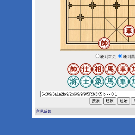
轮到红走
轮到黑
意见反馈