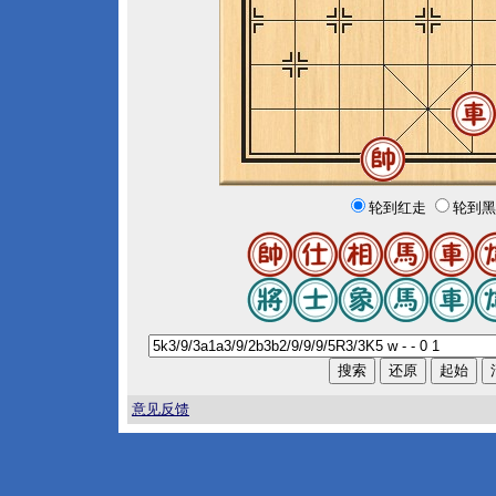
轮到红走
轮到黑
意见反馈