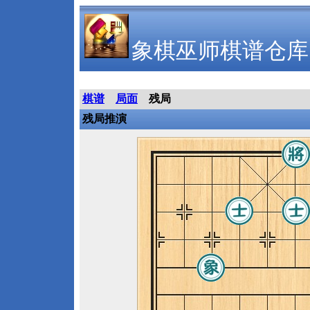
象棋巫师棋谱仓库
棋谱
局面
残局
残局推演