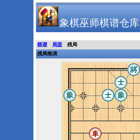
象棋巫师棋谱仓库
棋谱
局面
残局
残局推演