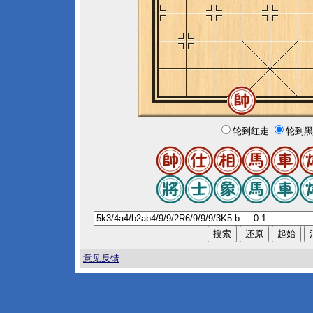
轮到红走
轮到黑
意见反馈