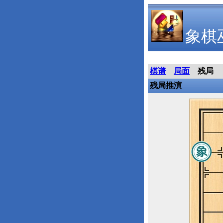
象棋
棋谱
局面
残局
残局推演