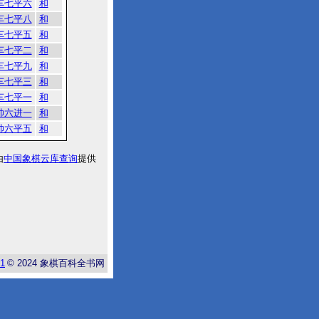
车七平六
和
车七平八
和
车七平五
和
车七平二
和
车七平九
和
车七平三
和
车七平一
和
帅六进一
和
帅六平五
和
由
中国象棋云库查询
提供
-1
© 2024
象棋百科全书网