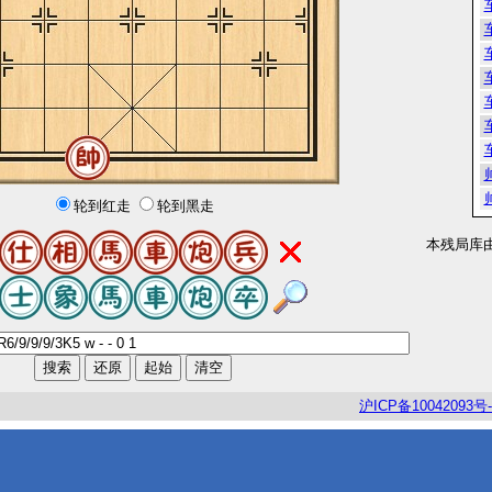
轮到红走
轮到黑走
本残局库
沪
ICP
备
10042093
号