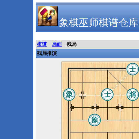
象棋巫师棋谱仓库
棋谱
局面
残局
残局推演