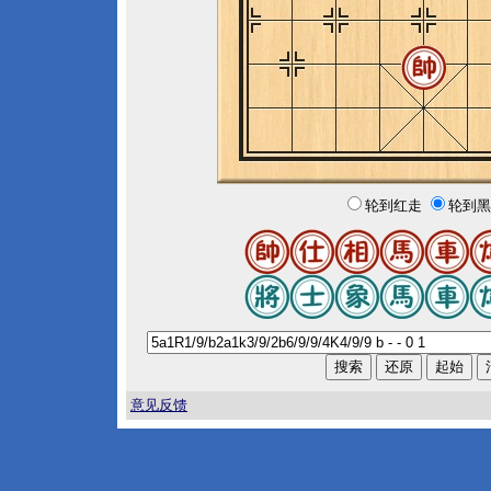
轮到红走
轮到黑
意见反馈