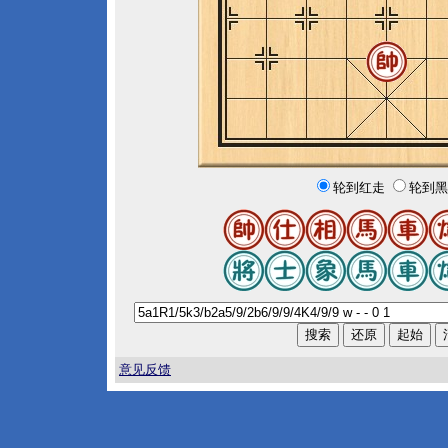
轮到红走
轮到黑
意见反馈