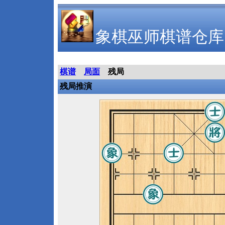
象棋巫师棋谱仓库
棋谱
局面
残局
残局推演