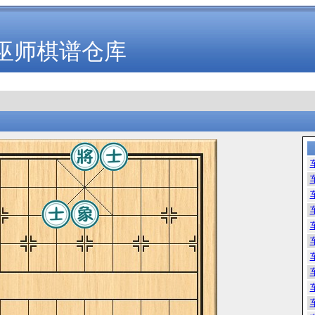
巫师棋谱仓库