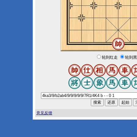
轮到红走
轮到黑
意见反馈