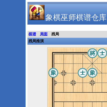
象棋巫师棋谱仓库
棋谱
局面
残局
残局推演