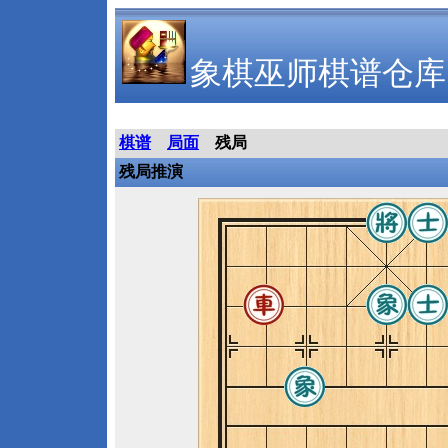
象棋巫师棋谱仓库
棋谱
局面
残局
残局推演