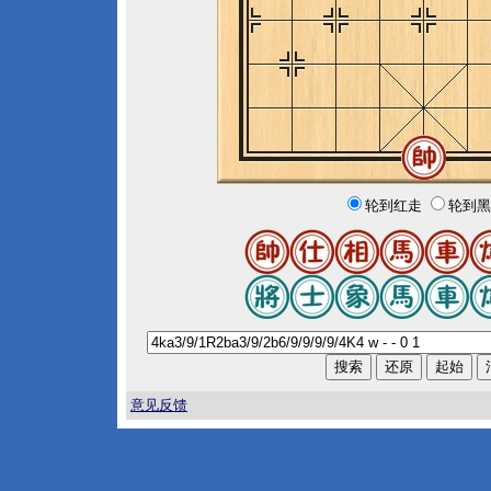
轮到红走
轮到黑
意见反馈