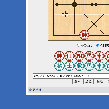
轮到红走
轮到黑
意见反馈