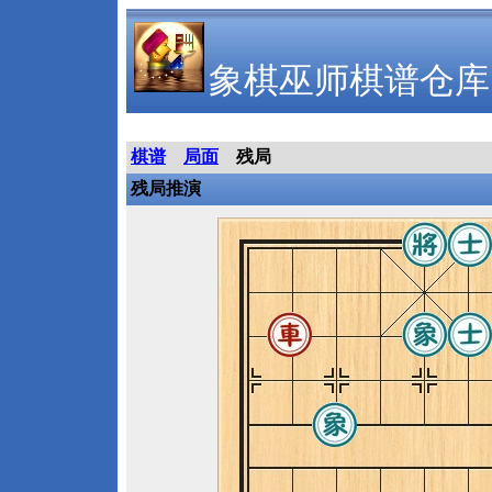
象棋巫师棋谱仓库
棋谱
局面
残局
残局推演