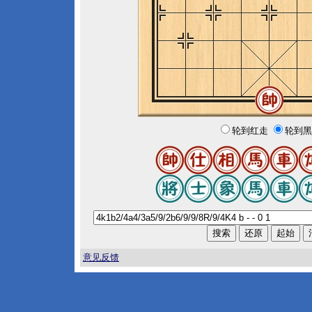
轮到红走
轮到黑
意见反馈