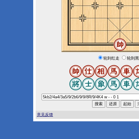
轮到红走
轮到黑
意见反馈