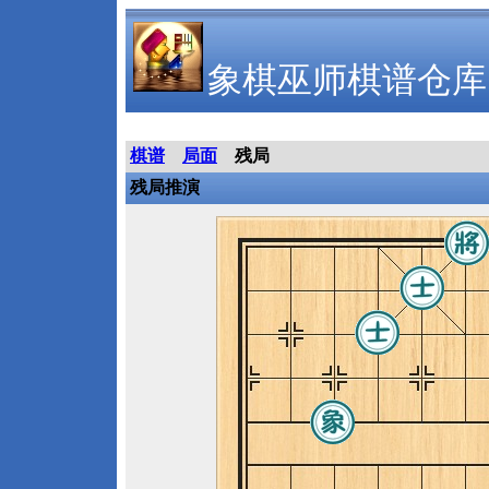
象棋巫师棋谱仓库
棋谱
局面
残局
残局推演