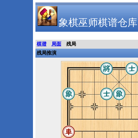
象棋巫师棋谱仓库
棋谱
局面
残局
残局推演