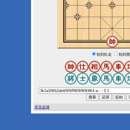
轮到红走
轮到黑
意见反馈