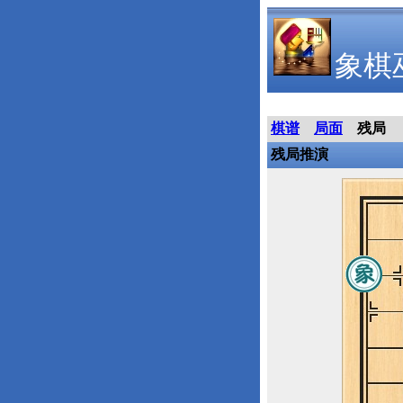
象棋
棋谱
局面
残局
残局推演