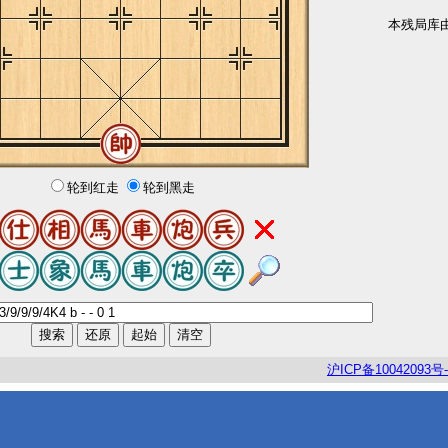
本残局库
轮到红走
轮到黑走
沪
ICP
备
10042093
号