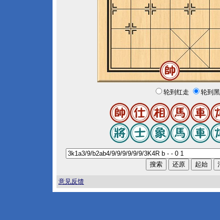
轮到红走
轮到黑
意见反馈