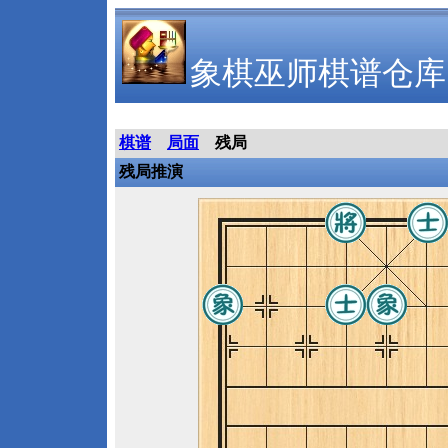
象棋巫师棋谱仓库
棋谱
局面
残局
残局推演