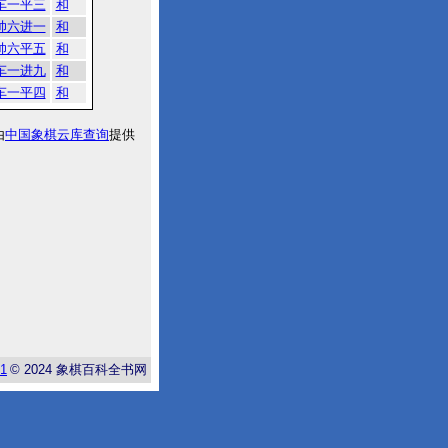
车一平三
和
帅六进一
和
帅六平五
和
车一进九
和
车一平四
和
由
中国象棋云库查询
提供
-1
© 2024
象棋百科全书网