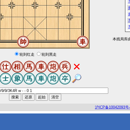
本残局库
轮到红走
轮到黑走
沪
ICP
备
10042093
号