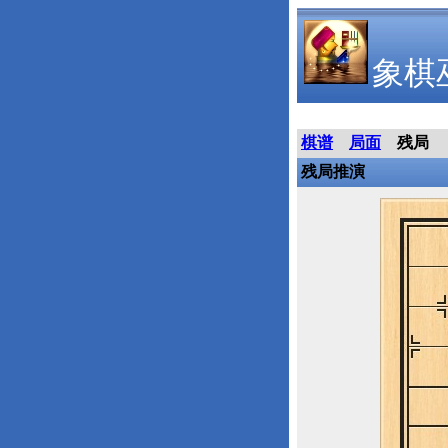
象棋
棋谱
局面
残局
残局推演