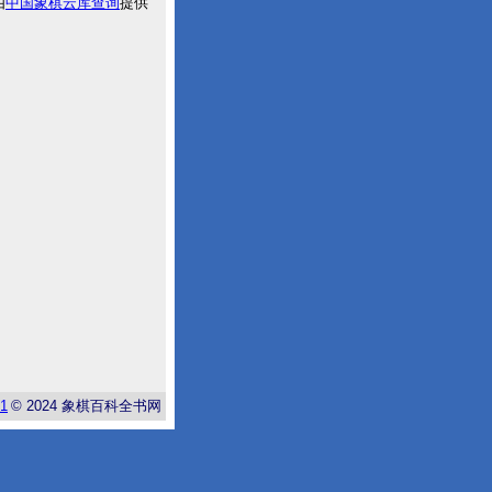
由
中国象棋云库查询
提供
-1
© 2024
象棋百科全书网