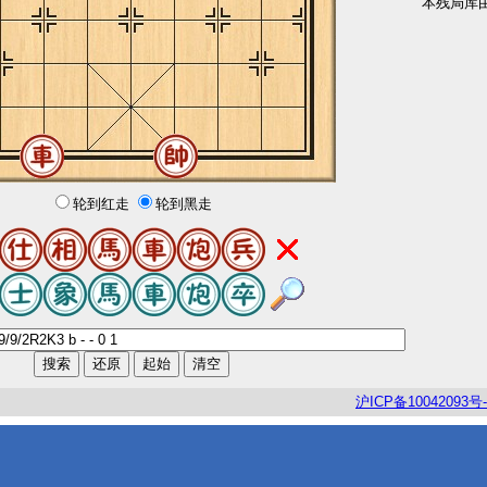
本残局库
轮到红走
轮到黑走
沪
ICP
备
10042093
号