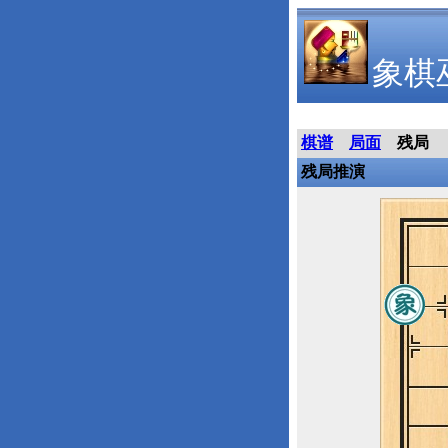
象棋
棋谱
局面
残局
残局推演