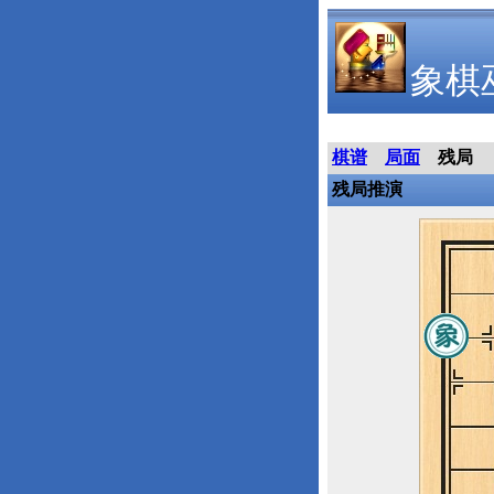
象棋
棋谱
局面
残局
残局推演