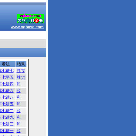
www.xqbase.com
着法
结果
车七进七
胜(3)
车七平五
胜(7)
车七进四
和
车七进六
和
车七进八
和
车七进五
和
车七进二
和
车七进九
和
车七进三
和
车七进一
和