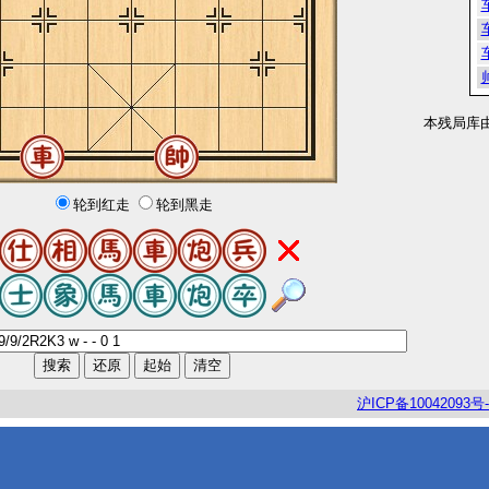
本残局库
轮到红走
轮到黑走
沪
ICP
备
10042093
号