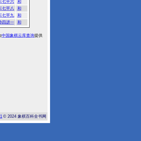
车七平六
和
车七平八
和
车七平九
和
帅四进一
和
由
中国象棋云库查询
提供
-1
© 2024
象棋百科全书网