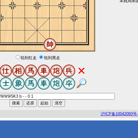
本残局库
轮到红走
轮到黑走
沪
ICP
备
10042093
号