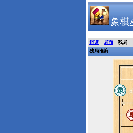
象棋
棋谱
局面
残局
残局推演