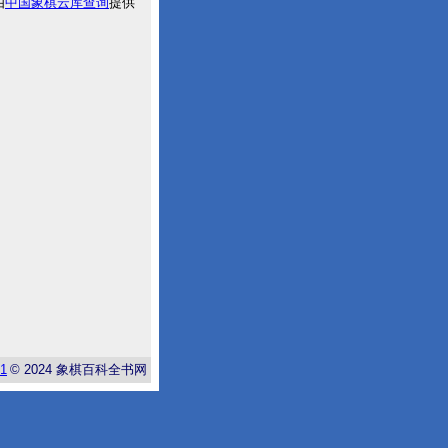
由
中国象棋云库查询
提供
-1
© 2024
象棋百科全书网