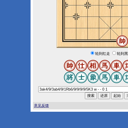
轮到红走
轮到黑
意见反馈