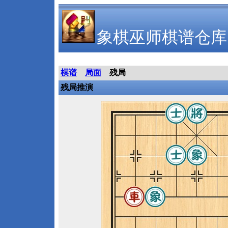
象棋巫师棋谱仓库
棋谱
局面
残局
残局推演