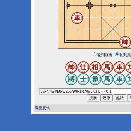
轮到红走
轮到黑
意见反馈