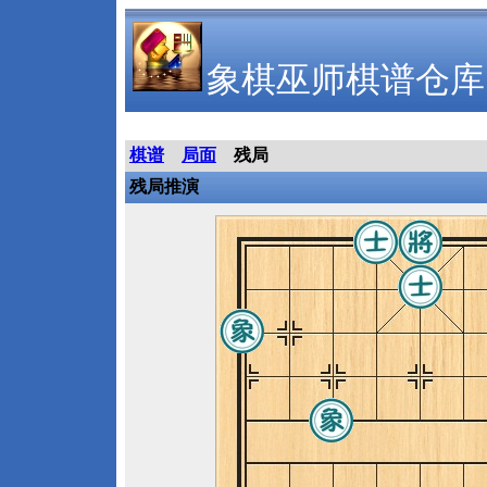
象棋巫师棋谱仓库
棋谱
局面
残局
残局推演