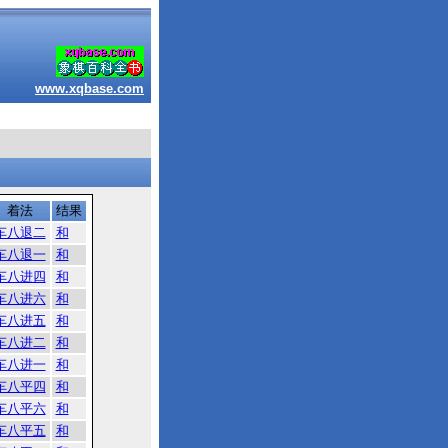
www.xqbase.com
着法
结果
车八退二
和
车八退一
和
车八进四
和
车八进六
和
车八进五
和
车八进二
和
车八进一
和
车八平四
和
车八平六
和
车八平五
和