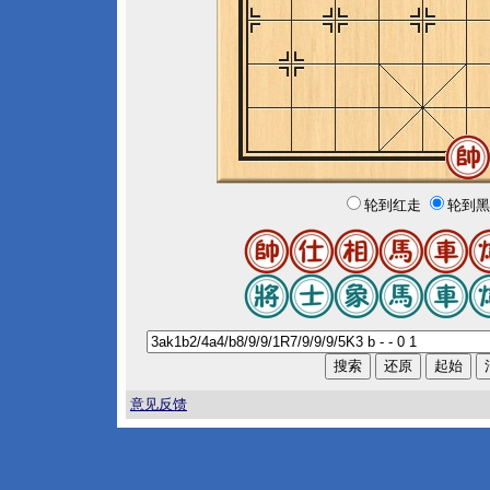
轮到红走
轮到黑
意见反馈