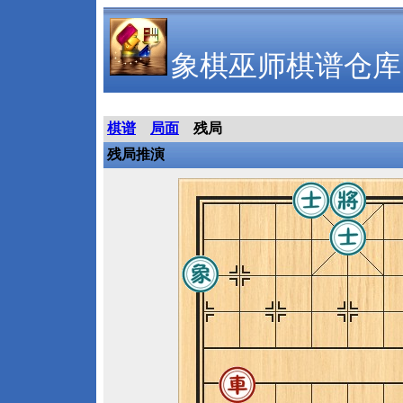
象棋巫师棋谱仓库
棋谱
局面
残局
残局推演