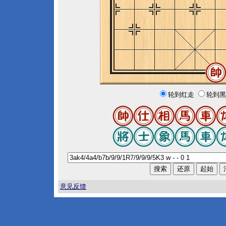
轮到红走
轮到黑
意见反馈