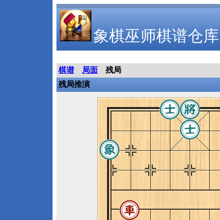
象棋巫师棋谱仓库
棋谱
局面
残局
残局推演