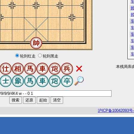
轮到红走
轮到黑走
本残局库
沪
ICP
备
10042093
号