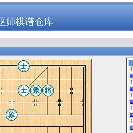
巫师棋谱仓库