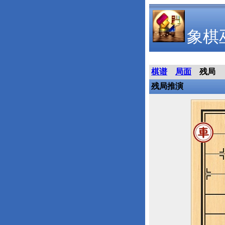
象棋
棋谱
局面
残局
残局推演