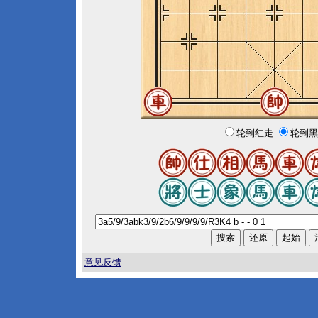
轮到红走
轮到黑
意见反馈