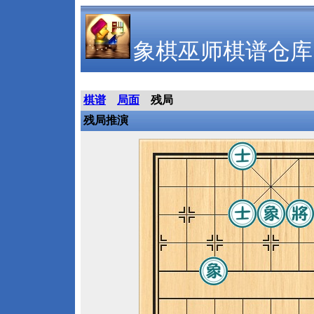
象棋巫师棋谱仓库
棋谱
局面
残局
残局推演