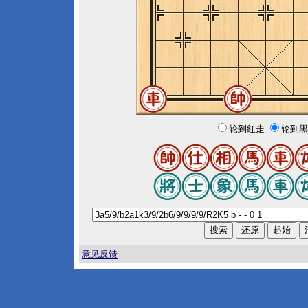
轮到红走
轮到黑
意见反馈