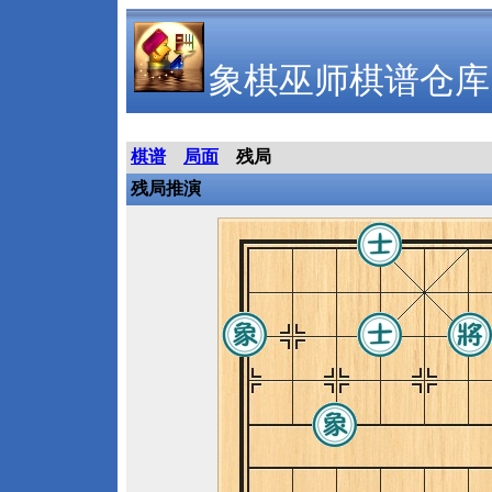
象棋巫师棋谱仓库
棋谱
局面
残局
残局推演