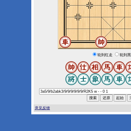
轮到红走
轮到黑
意见反馈