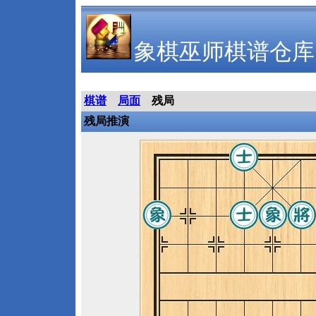
象棋巫师棋谱仓库
棋谱
局面
残局
残局推演