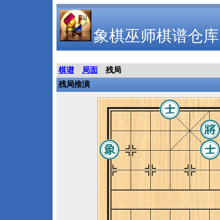
象棋巫师棋谱仓库
棋谱
局面
残局
残局推演