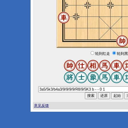
轮到红走
轮到黑
意见反馈