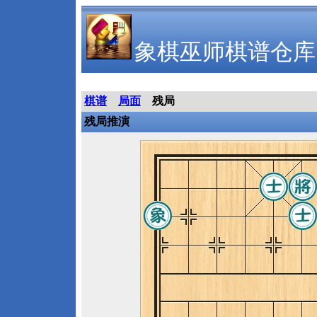
象棋巫师棋谱仓库
棋谱
局面
残局
残局推演