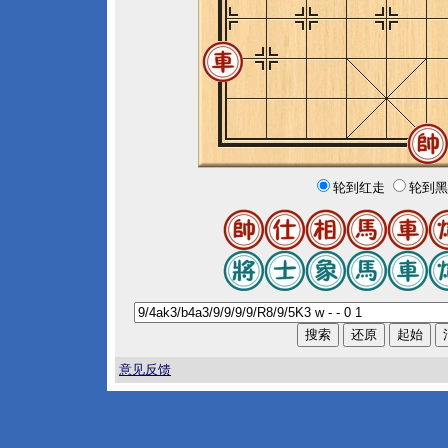
轮到红走
轮到黑
意见反馈