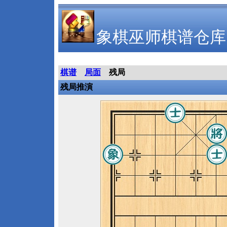
象棋巫师棋谱仓库
棋谱
局面
残局
残局推演