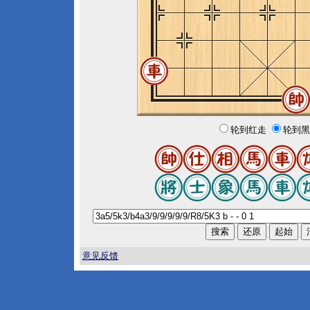
轮到红走
轮到黑
意见反馈