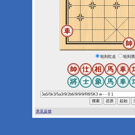
轮到红走
轮到黑
意见反馈