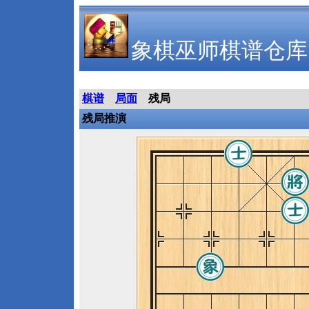
象棋巫师棋谱仓库
棋谱
局面
残局
残局推演