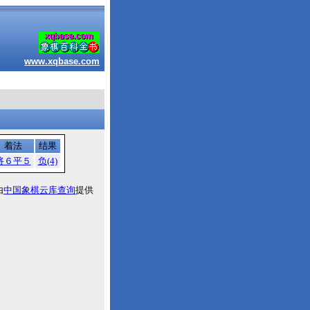
www.xqbase.com
着法
结果
将６平５
负(4)
由
中国象棋云库查询
提供