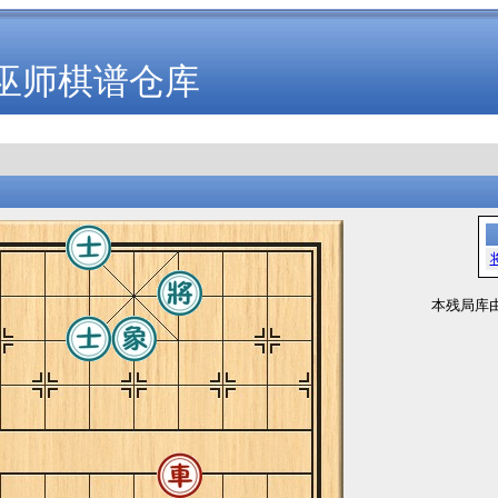
巫师棋谱仓库
本残局库