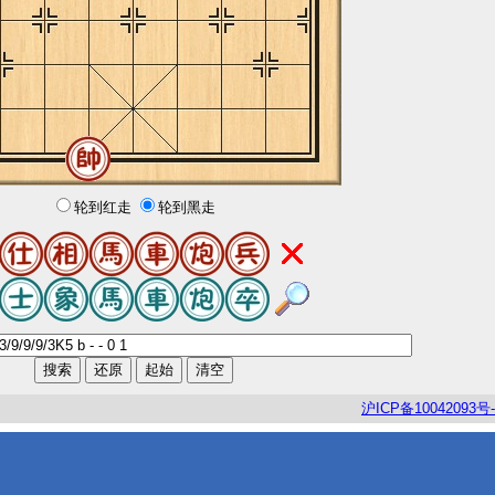
轮到红走
轮到黑走
沪
ICP
备
10042093
号