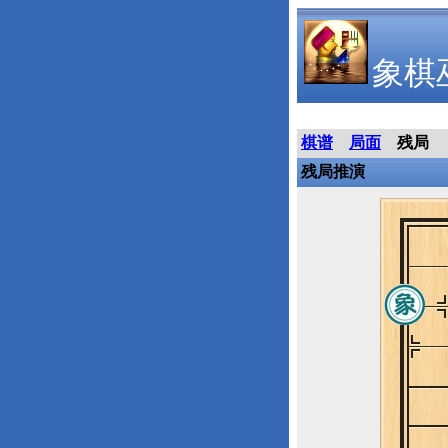
象棋
棋谱
局面
残局
残局推演