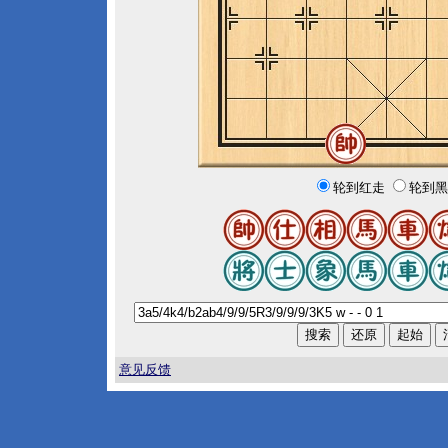
轮到红走
轮到黑
意见反馈