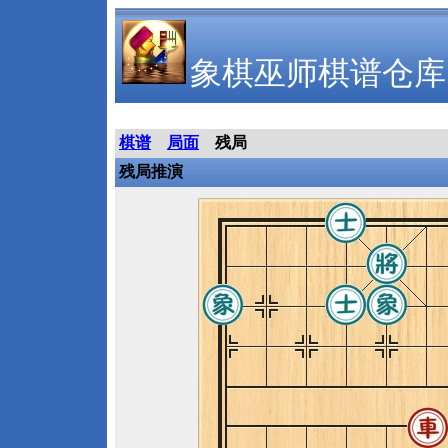
象棋巫师棋谱仓库
棋谱
局面
残局
残局推演