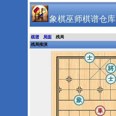
象棋巫师棋谱仓库
棋谱
局面
残局
残局推演