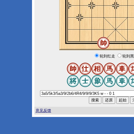
轮到红走
轮到黑
意见反馈