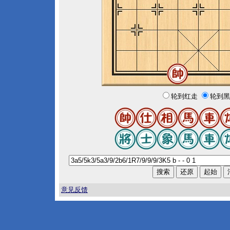
轮到红走
轮到黑
意见反馈