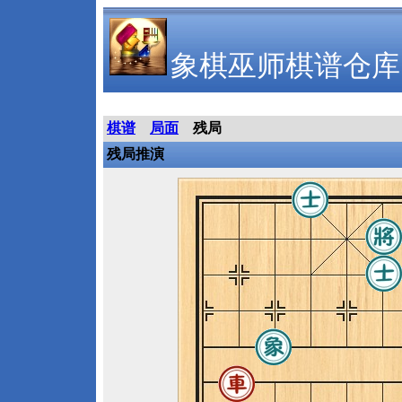
象棋巫师棋谱仓库
棋谱
局面
残局
残局推演