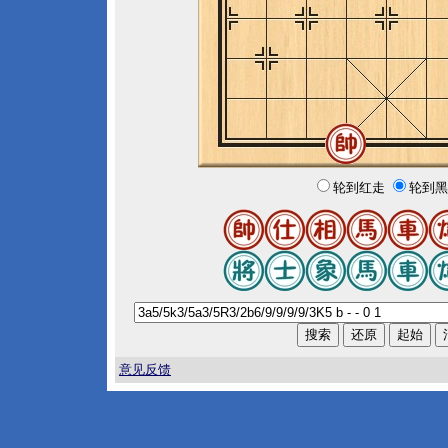
轮到红走
轮到黑
意见反馈