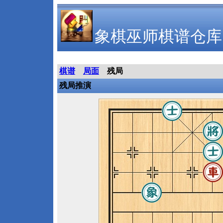
象棋巫师棋谱仓库
棋谱
局面
残局
残局推演