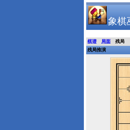
象棋
棋谱
局面
残局
残局推演