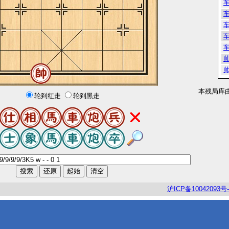
本残局库
轮到红走
轮到黑走
沪
ICP
备
10042093
号