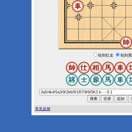
轮到红走
轮到黑
意见反馈