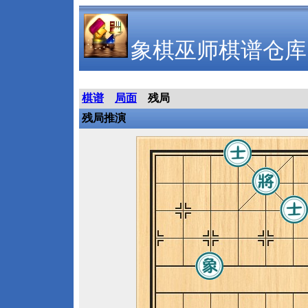
象棋巫师棋谱仓库
棋谱
局面
残局
残局推演