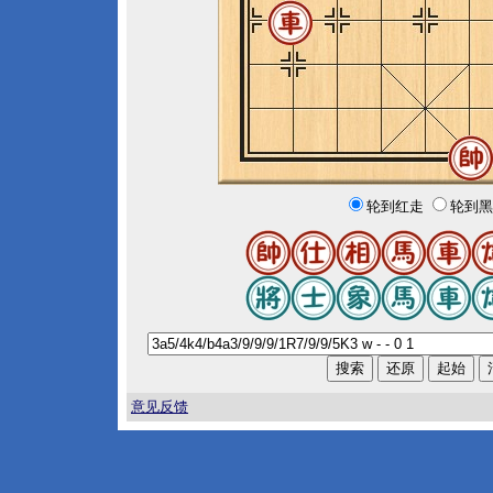
轮到红走
轮到黑
意见反馈