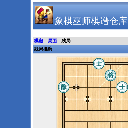
象棋巫师棋谱仓库
棋谱
局面
残局
残局推演